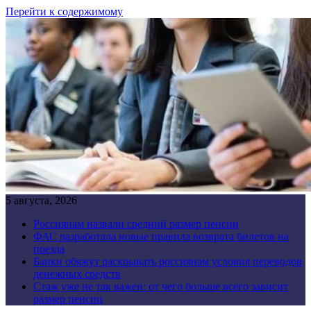
Перейти к содержимому
5 августа, 2026
Россиянам назвали средний размер пенсии
ФАС разработала новые правила возврата билетов на
поезда
Банки обяжут раскрывать россиянам условия переводов
денежных средств
Стаж уже не так важен: от чего больше всего зависит
размер пенсии