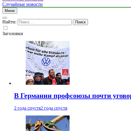
Случайные новости
Меню
Найти:
Заголовки
В Германии профсоюзы почти угово
2 года спустя
2 года спустя