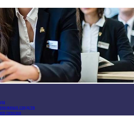
зда
денежных средств
мер пенсии