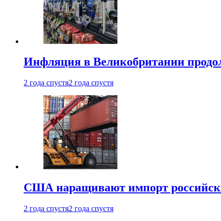
Инфляция в Великобритании продо
2 года спустя
2 года спустя
США наращивают импорт российски
2 года спустя
2 года спустя