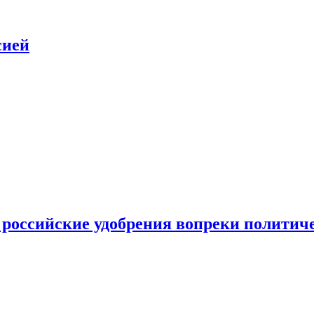
сией
 российские удобрения вопреки политич