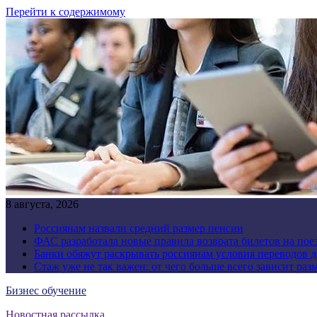
Перейти к содержимому
8 августа, 2026
Россиянам назвали средний размер пенсии
ФАС разработала новые правила возврата билетов на пое
Банки обяжут раскрывать россиянам условия переводов 
Стаж уже не так важен: от чего больше всего зависит раз
Бизнес обучение
Новостная рассылка