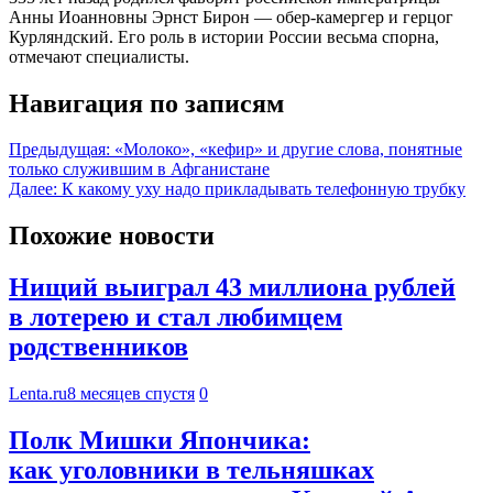
Анны Иоанновны Эрнст Бирон — обер-камергер и герцог
Курляндский. Его роль в истории России весьма спорна,
отмечают специалисты.
Навигация по записям
Предыдущая:
«Молоко», «кефир» и другие слова, понятные
только служившим в Афганистане
Далее:
К какому уху надо прикладывать телефонную трубку
Похожие новости
Нищий выиграл 43 миллиона рублей
в лотерею и стал любимцем
родственников
Lenta.ru
8 месяцев спустя
0
Полк Мишки Япончика:
как уголовники в тельняшках