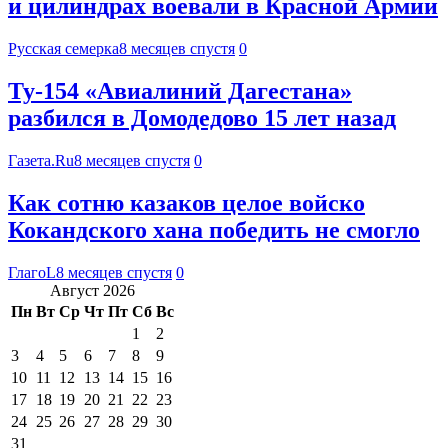
и цилиндрах воевали в Красной Армии
Русская семерка
8 месяцев спустя
0
Ту-154 «Авиалиний Дагестана»
разбился в Домодедово 15 лет назад
Газета.Ru
8 месяцев спустя
0
Как сотню казаков целое войско
Кокандского хана победить не смогло
ГлагоL
8 месяцев спустя
0
Август 2026
Пн
Вт
Ср
Чт
Пт
Сб
Вс
1
2
3
4
5
6
7
8
9
10
11
12
13
14
15
16
17
18
19
20
21
22
23
24
25
26
27
28
29
30
31