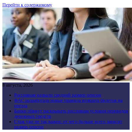
Перейти к содержимому
8 августа, 2026
Россиянам назвали средний размер пенсии
ФАС разработала новые правила возврата билетов на
поезда
Банки обяжут раскрывать россиянам условия переводов
денежных средств
Стаж уже не так важен: от чего больше всего зависит
размер пенсии