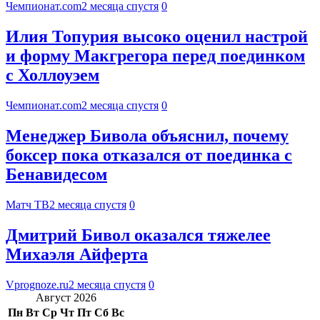
Чемпионат.com
2 месяца спустя
0
Илия Топурия высоко оценил настрой
и форму Макгрегора перед поединком
с Холлоуэем
Чемпионат.com
2 месяца спустя
0
Менеджер Бивола объяснил, почему
боксер пока отказался от поединка с
Бенавидесом
Матч ТВ
2 месяца спустя
0
Дмитрий Бивол оказался тяжелее
Михаэля Айферта
Vprognoze.ru
2 месяца спустя
0
Август 2026
Пн
Вт
Ср
Чт
Пт
Сб
Вс