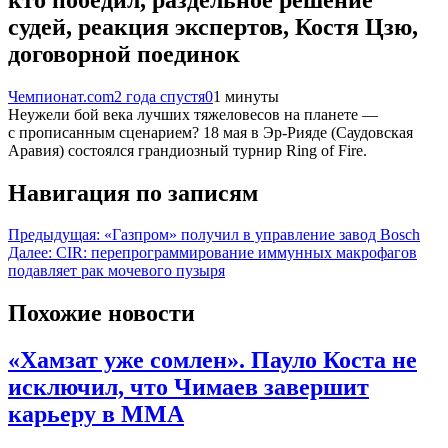
судей, реакция экспертов, Костя Цзю,
договорной поединок
Чемпионат.com
2 года спустя
0
1 минуты
Неужели бой века лучших тяжеловесов на планете —
с прописанным сценарием? 18 мая в Эр-Рияде (Саудовская
Аравия) состоялся грандиозный турнир Ring of Fire.
Навигация по записям
Предыдущая:
«Газпром» получил в управление завод Bosch
Далее:
CIR: перепрограммирование иммунных макрофагов
подавляет рак мочевого пузыря
Похожие новости
«Хамзат уже сомлен». Пауло Коста не
исключил, что Чимаев завершит
карьеру в ММА