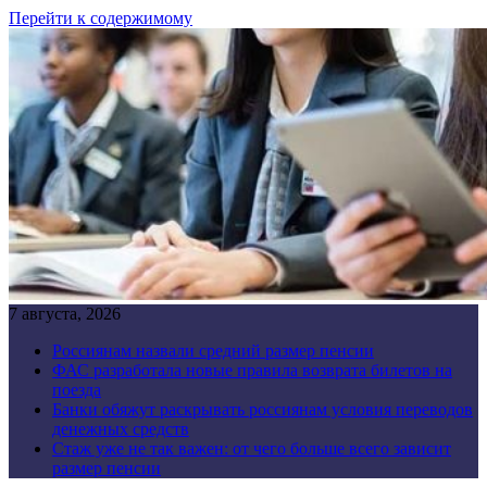
Перейти к содержимому
7 августа, 2026
Россиянам назвали средний размер пенсии
ФАС разработала новые правила возврата билетов на
поезда
Банки обяжут раскрывать россиянам условия переводов
денежных средств
Стаж уже не так важен: от чего больше всего зависит
размер пенсии