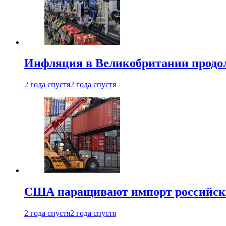
Инфляция в Великобритании продо
2 года спустя
2 года спустя
США наращивают импорт российски
2 года спустя
2 года спустя