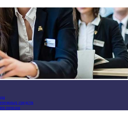
зда
денежных средств
мер пенсии