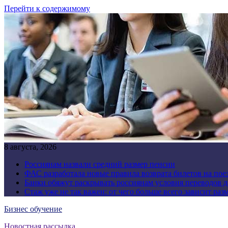
Перейти к содержимому
8 августа, 2026
Россиянам назвали средний размер пенсии
ФАС разработала новые правила возврата билетов на пое
Банки обяжут раскрывать россиянам условия переводов 
Стаж уже не так важен: от чего больше всего зависит раз
Бизнес обучение
Новостная рассылка