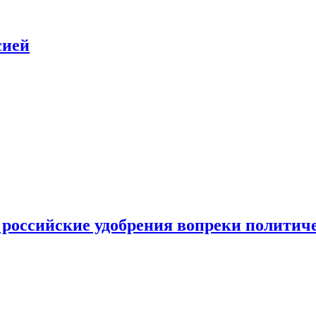
сией
 российские удобрения вопреки политич