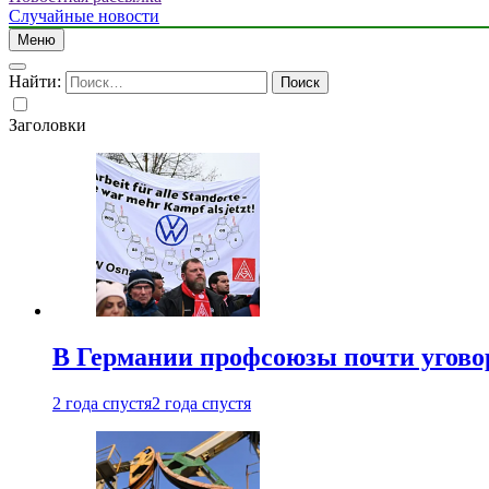
Случайные новости
Меню
Найти:
Заголовки
В Германии профсоюзы почти угово
2 года спустя
2 года спустя