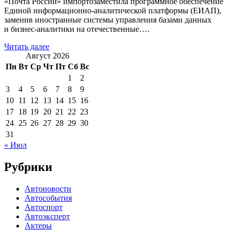
«Почта России» импортозаместила программное обеспечение
Единой информационно-аналитической платформы (ЕИАП),
заменив иностранные системы управления базами данных
и бизнес-аналитики на отечественные….
Читать далее
Август 2026
Пн
Вт
Ср
Чт
Пт
Сб
Вс
1
2
3
4
5
6
7
8
9
10
11
12
13
14
15
16
17
18
19
20
21
22
23
24
25
26
27
28
29
30
31
« Июл
Рубрики
Автоновости
Автособытия
Автоспорт
Автоэксперт
Актеры