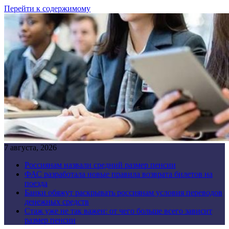
Перейти к содержимому
7 августа, 2026
Россиянам назвали средний размер пенсии
ФАС разработала новые правила возврата билетов на
поезда
Банки обяжут раскрывать россиянам условия переводов
денежных средств
Стаж уже не так важен: от чего больше всего зависит
размер пенсии