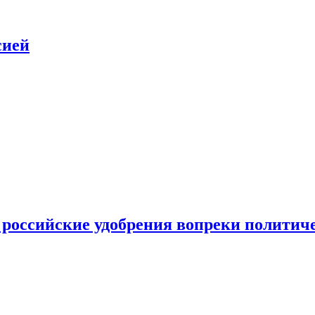
сией
 российские удобрения вопреки политич