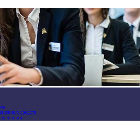
зда
денежных средств
мер пенсии