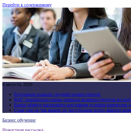
Перейти к содержимому
6 августа, 2026
Россиянам назвали средний размер пенсии
ФАС разработала новые правила возврата билетов на пое
Банки обяжут раскрывать россиянам условия переводов 
Стаж уже не так важен: от чего больше всего зависит раз
Бизнес обучение
Новостная рассылка