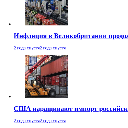
Инфляция в Великобритании продо
2 года спустя
2 года спустя
США наращивают импорт российски
2 года спустя
2 года спустя