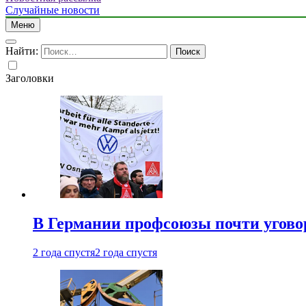
Случайные новости
Меню
Найти:
Заголовки
В Германии профсоюзы почти угово
2 года спустя
2 года спустя