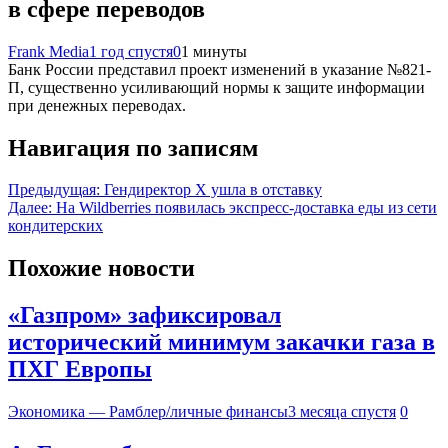
в сфере переводов
Frank Media
1 год спустя
0
1 минуты
Банк России представил проект изменений в указание №821-
П, существенно усиливающий нормы к защите информации
при денежных переводах.
Навигация по записям
Предыдущая:
Гендиректор X ушла в отставку
Далее:
На Wildberries появилась экспресс-доставка еды из сети
кондитерских
Похожие новости
«Газпром» зафиксировал
исторический минимум закачки газа в
ПХГ Европы
Экономика — Рамблер/личные финансы
3 месяца спустя
0