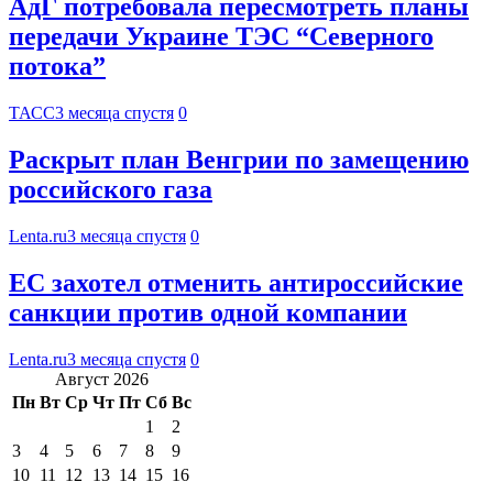
АдГ потребовала пересмотреть планы
передачи Украине ТЭС “Северного
потока”
ТАСС
3 месяца спустя
0
Раскрыт план Венгрии по замещению
российского газа
Lenta.ru
3 месяца спустя
0
ЕС захотел отменить антироссийские
санкции против одной компании
Lenta.ru
3 месяца спустя
0
Август 2026
Пн
Вт
Ср
Чт
Пт
Сб
Вс
1
2
3
4
5
6
7
8
9
10
11
12
13
14
15
16