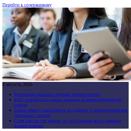
Перейти к содержимому
8 августа, 2026
Россиянам назвали средний размер пенсии
ФАС разработала новые правила возврата билетов на
поезда
Банки обяжут раскрывать россиянам условия переводов
денежных средств
Стаж уже не так важен: от чего больше всего зависит
размер пенсии