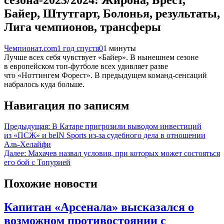
Байер, Штутгарт, Болонья, результаты,
Лига чемпионов, трансферы
Чемпионат.com
1 год спустя
0
1 минуты
Лучше всех себя чувствует «Байер». В нынешнем сезоне
в европейском топ-футболе всех удивляет разве
что «Ноттингем Форест». В предыдущем команд-сенсаций
набралось куда больше.
Навигация по записям
Предыдущая:
В Катаре пригрозили выводом инвестиций
из «ПСЖ» и beIN Sports из-за судебного дела в отношении
Аль-Хелайфи
Далее:
Махачев назвал условия, при которых может состояться
его бой с Топурией
Похожие новости
Капитан «Арсенала» высказался о
возможном противостоянии с