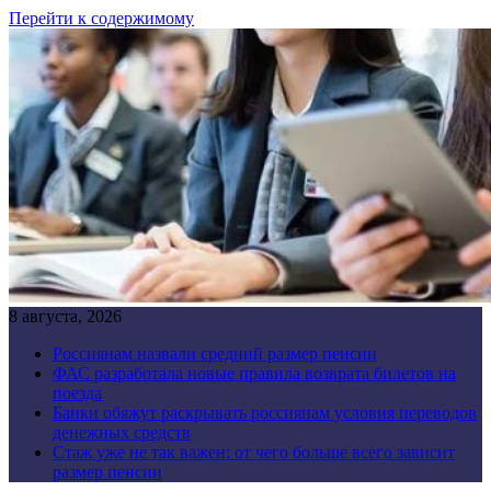
Перейти к содержимому
8 августа, 2026
Россиянам назвали средний размер пенсии
ФАС разработала новые правила возврата билетов на
поезда
Банки обяжут раскрывать россиянам условия переводов
денежных средств
Стаж уже не так важен: от чего больше всего зависит
размер пенсии