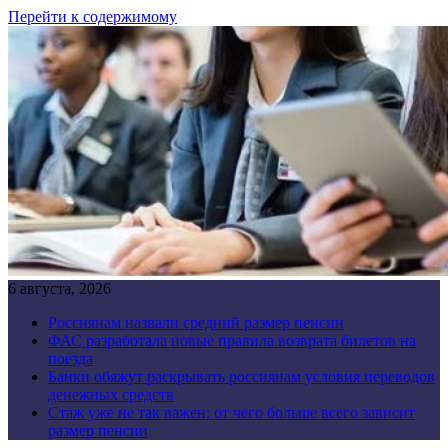
Перейти к содержимому
6 августа, 2026
Россиянам назвали средний размер пенсии
ФАС разработала новые правила возврата билетов на
поезда
Банки обяжут раскрывать россиянам условия переводов
денежных средств
Стаж уже не так важен: от чего больше всего зависит
размер пенсии