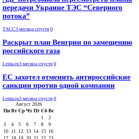
передачи Украине ТЭС “Северного
потока”
ТАСС
3 месяца спустя
0
Раскрыт план Венгрии по замещению
российского газа
Lenta.ru
3 месяца спустя
0
ЕС захотел отменить антироссийские
санкции против одной компании
Lenta.ru
3 месяца спустя
0
Август 2026
Пн
Вт
Ср
Чт
Пт
Сб
Вс
1
2
3
4
5
6
7
8
9
10
11
12
13
14
15
16
17
18
19
20
21
22
23