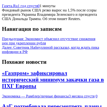
Газета.Ru
1 год спустя
0
1 минуты
Фондовый рынок США резко вырос на 1,5% после ссоры
президента Украины Владимира Зеленского и президента
США Дональда Трампа. Об этом пишет Reuters.
Навигация по записям
Предыдущая:
Экономист объяснил отсутствие снижения
цен при укреплении рубля
Далее:
Советник Набиуллиной рассказал, когда ждать пика
инфляции в РФ
Похожие новости
«Газпром» зафиксировал
исторический минимум закачки газа в
ПХГ Европы
Экономика — Рамблер/личные финансы
3 месяца спустя
0
АдГ потребовала пересмотреть планы