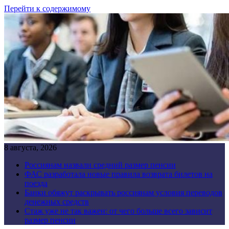
Перейти к содержимому
8 августа, 2026
Россиянам назвали средний размер пенсии
ФАС разработала новые правила возврата билетов на
поезда
Банки обяжут раскрывать россиянам условия переводов
денежных средств
Стаж уже не так важен: от чего больше всего зависит
размер пенсии