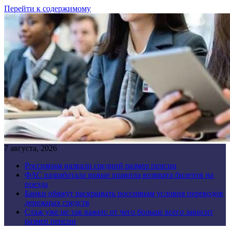
Перейти к содержимому
7 августа, 2026
Россиянам назвали средний размер пенсии
ФАС разработала новые правила возврата билетов на
поезда
Банки обяжут раскрывать россиянам условия переводов
денежных средств
Стаж уже не так важен: от чего больше всего зависит
размер пенсии