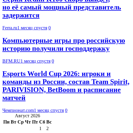
но её самый мощный представитель
задержится
Ferra.ru
1 месяц спустя
0
Компьютерные игры про российскую
историю получили господдержку
BFM.RU
1 месяц спустя
0
Esports World Cup 2026: игроки и
команды из России, состав Team Spirit,
PARIVISION, BetBoom и расписание
матчей
Чемпионат.com
1 месяц спустя
0
Август 2026
Пн
Вт
Ср
Чт
Пт
Сб
Вс
1
2