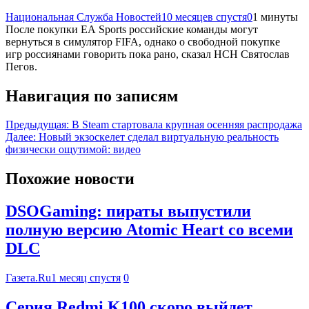
Национальная Служба Новостей
10 месяцев спустя
0
1 минуты
После покупки EA Sports российские команды могут
вернуться в симулятор FIFA, однако о свободной покупке
игр россиянами говорить пока рано, сказал НСН Святослав
Пегов.
Навигация по записям
Предыдущая:
В Steam стартовала крупная осенняя распродажа
Далее:
Новый экзоскелет сделал виртуальную реальность
физически ощутимой: видео
Похожие новости
DSOGaming: пираты выпустили
полную версию Atomic Heart со всеми
DLC
Газета.Ru
1 месяц спустя
0
Серия Redmi K100 скоро выйдет,