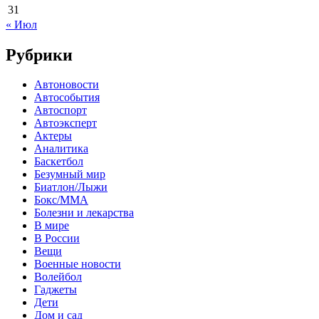
31
« Июл
Рубрики
Автоновости
Автособытия
Автоспорт
Автоэксперт
Актеры
Аналитика
Баскетбол
Безумный мир
Биатлон/Лыжи
Бокс/MMA
Болезни и лекарства
В мире
В России
Вещи
Военные новости
Волейбол
Гаджеты
Дети
Дом и сад