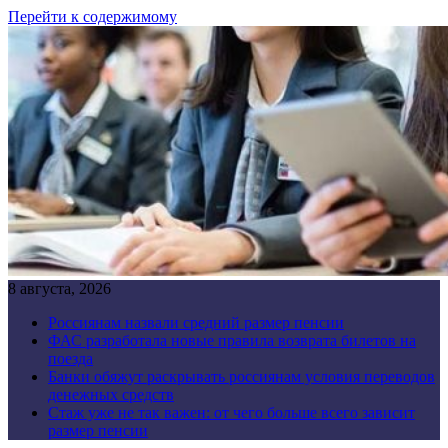
Перейти к содержимому
8 августа, 2026
Россиянам назвали средний размер пенсии
ФАС разработала новые правила возврата билетов на
поезда
Банки обяжут раскрывать россиянам условия переводов
денежных средств
Стаж уже не так важен: от чего больше всего зависит
размер пенсии