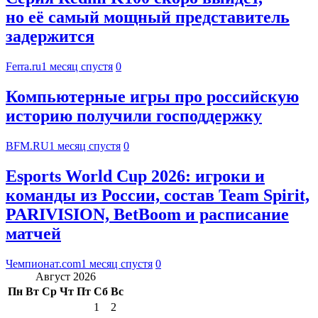
но её самый мощный представитель
задержится
Ferra.ru
1 месяц спустя
0
Компьютерные игры про российскую
историю получили господдержку
BFM.RU
1 месяц спустя
0
Esports World Cup 2026: игроки и
команды из России, состав Team Spirit,
PARIVISION, BetBoom и расписание
матчей
Чемпионат.com
1 месяц спустя
0
Август 2026
Пн
Вт
Ср
Чт
Пт
Сб
Вс
1
2