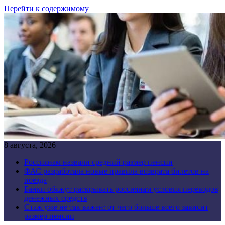
Перейти к содержимому
8 августа, 2026
Россиянам назвали средний размер пенсии
ФАС разработала новые правила возврата билетов на
поезда
Банки обяжут раскрывать россиянам условия переводов
денежных средств
Стаж уже не так важен: от чего больше всего зависит
размер пенсии