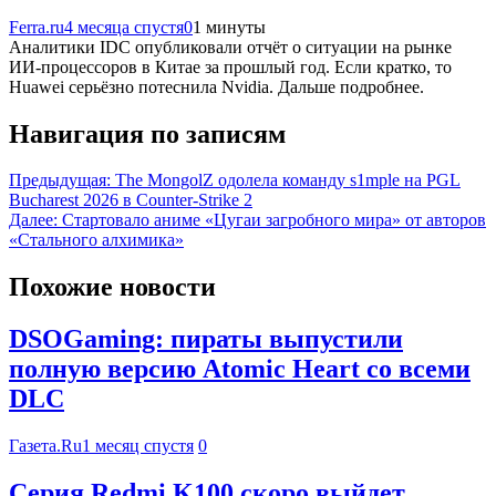
Ferra.ru
4 месяца спустя
0
1 минуты
Аналитики IDC опубликовали отчёт о ситуации на рынке
ИИ-процессоров в Китае за прошлый год. Если кратко, то
Huawei серьёзно потеснила Nvidia. Дальше подробнее.
Навигация по записям
Предыдущая:
The MongolZ одолела команду s1mple на PGL
Bucharest 2026 в Counter-Strike 2
Далее:
Стартовало аниме «Цугаи загробного мира» от авторов
«Стального алхимика»
Похожие новости
DSOGaming: пираты выпустили
полную версию Atomic Heart со всеми
DLC
Газета.Ru
1 месяц спустя
0
Серия Redmi K100 скоро выйдет,