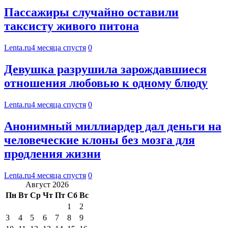
Пассажиры случайно оставили
таксисту живого питона
Lenta.ru
4 месяца спустя
0
Девушка разрушила зарождавшиеся
отношения любовью к одному блюду
Lenta.ru
4 месяца спустя
0
Анонимный миллиардер дал деньги на
человеческие клоны без мозга для
продления жизни
Lenta.ru
4 месяца спустя
0
Август 2026
Пн
Вт
Ср
Чт
Пт
Сб
Вс
1
2
3
4
5
6
7
8
9