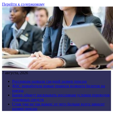
Перейти к содержимому
7 августа, 2026
Россиянам назвали средний размер пенсии
ФАС разработала новые правила возврата билетов на
поезда
Банки обяжут раскрывать россиянам условия переводов
денежных средств
Стаж уже не так важен: от чего больше всего зависит
размер пенсии