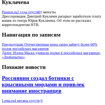
Куклачева
Passion.ru
2 года спустя
0
1 минуты
Дрессировщик Дмитрий Куклачев раскрыл заработную плату
кошек из театра Юрия Куклачева. Об этом он рассказал
корреспондентам НТВ.
Навигация по записям
Предыдущая:
Отечественные вина скоро займут более 60%
полок российских магазинов
Далее:
Илона Маска удивили полки в российских магазинах:
«Любопытно»
Похожие новости
Россиянин создал ботинки с
крысиными мордами и привлек
внимание иностранцев
Lenta.ru
4 месяца спустя
0