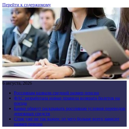
Перейти к содержимому
6 августа, 2026
Россиянам назвали средний размер пенсии
ФАС разработала новые правила возврата билетов на
поезда
Банки обяжут раскрывать россиянам условия переводов
денежных средств
Стаж уже не так важен: от чего больше всего зависит
размер пенсии