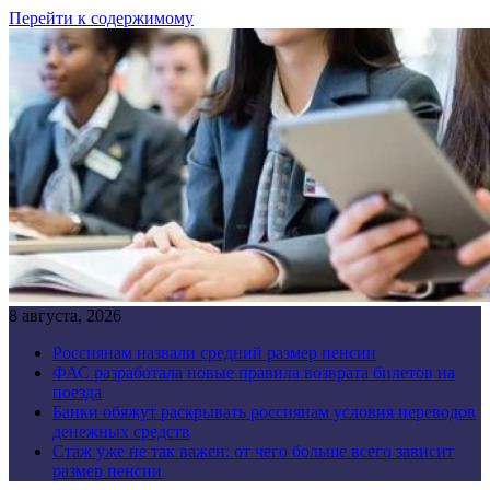
Перейти к содержимому
8 августа, 2026
Россиянам назвали средний размер пенсии
ФАС разработала новые правила возврата билетов на
поезда
Банки обяжут раскрывать россиянам условия переводов
денежных средств
Стаж уже не так важен: от чего больше всего зависит
размер пенсии