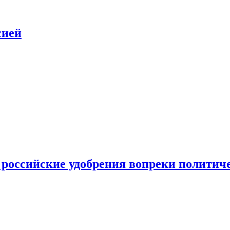
сией
 российские удобрения вопреки политич