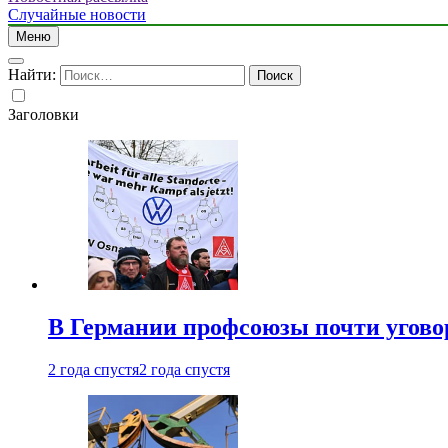
Случайные новости
Меню
Найти:
Заголовки
В Германии профсоюзы почти угово
2 года спустя
2 года спустя