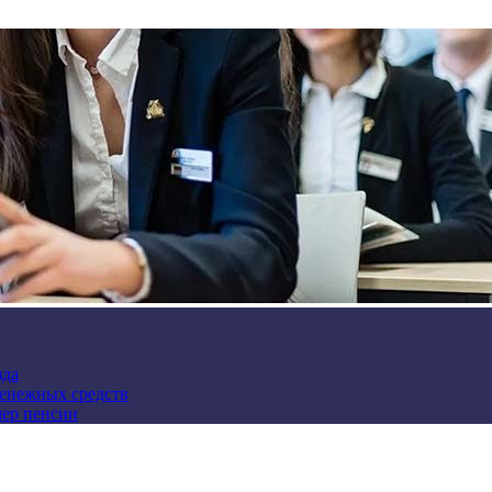
зда
денежных средств
мер пенсии