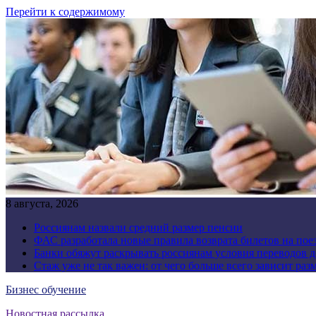
Перейти к содержимому
8 августа, 2026
Россиянам назвали средний размер пенсии
ФАС разработала новые правила возврата билетов на пое
Банки обяжут раскрывать россиянам условия переводов 
Стаж уже не так важен: от чего больше всего зависит раз
Бизнес обучение
Новостная рассылка