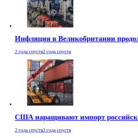
Инфляция в Великобритании продо
2 года спустя
2 года спустя
США наращивают импорт российски
2 года спустя
2 года спустя