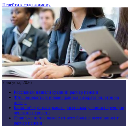
Перейти к содержимому
7 августа, 2026
Россиянам назвали средний размер пенсии
ФАС разработала новые правила возврата билетов на
поезда
Банки обяжут раскрывать россиянам условия переводов
денежных средств
Стаж уже не так важен: от чего больше всего зависит
размер пенсии