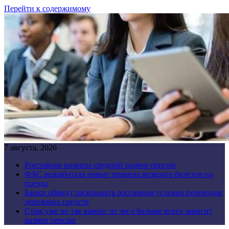
Перейти к содержимому
7 августа, 2026
Россиянам назвали средний размер пенсии
ФАС разработала новые правила возврата билетов на
поезда
Банки обяжут раскрывать россиянам условия переводов
денежных средств
Стаж уже не так важен: от чего больше всего зависит
размер пенсии