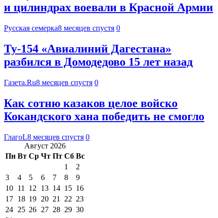
и цилиндрах воевали в Красной Армии
Русская семерка
8 месяцев спустя
0
Ту-154 «Авиалиний Дагестана»
разбился в Домодедово 15 лет назад
Газета.Ru
8 месяцев спустя
0
Как сотню казаков целое войско
Кокандского хана победить не смогло
ГлагоL
8 месяцев спустя
0
Август 2026
Пн
Вт
Ср
Чт
Пт
Сб
Вс
1
2
3
4
5
6
7
8
9
10
11
12
13
14
15
16
17
18
19
20
21
22
23
24
25
26
27
28
29
30