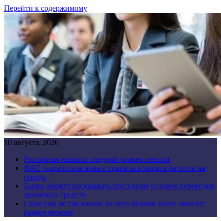
Перейти к содержимому
10 августа, 2026
Россиянам назвали средний размер пенсии
ФАС разработала новые правила возврата билетов на
поезда
Банки обяжут раскрывать россиянам условия переводов
денежных средств
Стаж уже не так важен: от чего больше всего зависит
размер пенсии