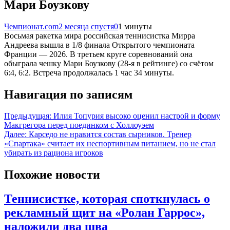
Мари Боузкову
Чемпионат.com
2 месяца спустя
0
1 минуты
Восьмая ракетка мира российская теннисистка Мирра
Андреева вышла в 1/8 финала Открытого чемпионата
Франции — 2026. В третьем круге соревнований она
обыграла чешку Мари Боузкову (28-я в рейтинге) со счётом
6:4, 6:2. Встреча продолжалась 1 час 34 минуты.
Навигация по записям
Предыдущая:
Илия Топурия высоко оценил настрой и форму
Макгрегора перед поединком с Холлоуэем
Далее:
Карседо не нравится состав сырников. Тренер
«Спартака» считает их неспортивным питанием, но не стал
убирать из рациона игроков
Похожие новости
Теннисистке, которая споткнулась о
рекламный щит на «Ролан Гаррос»,
наложили два шва