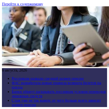
Перейти к содержимому
6 августа, 2026
Россиянам назвали средний размер пенсии
ФАС разработала новые правила возврата билетов на
поезда
Банки обяжут раскрывать россиянам условия переводов
денежных средств
Стаж уже не так важен: от чего больше всего зависит
размер пенсии