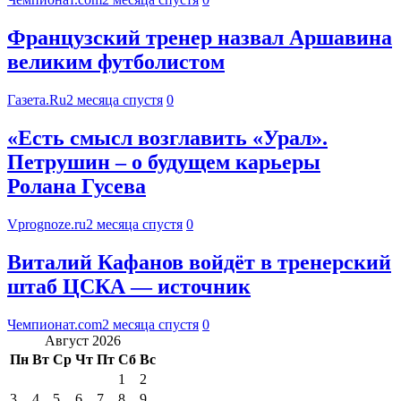
Французский тренер назвал Аршавина
великим футболистом
Газета.Ru
2 месяца спустя
0
«Есть смысл возглавить «Урал».
Петрушин – о будущем карьеры
Ролана Гусева
Vprognoze.ru
2 месяца спустя
0
Виталий Кафанов войдёт в тренерский
штаб ЦСКА — источник
Чемпионат.com
2 месяца спустя
0
Август 2026
Пн
Вт
Ср
Чт
Пт
Сб
Вс
1
2
3
4
5
6
7
8
9