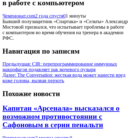
в работе с компьютером
Чемпионат.com
2 года спустя
0
1 минуты
Бывший полузащитник «Спартака» и «Сельты» Александр
Мостовой признался, что испытывает проблемы в работе
с компьютером во время обучения на тренера в академии
РФС.
Навигация по записям
Предыдущая:
CIR: перепрограммирование иммунных
макрофагов подавляет рак мочевого пузыря
Далее:
The Conversation: жесткая вода может нанести вред
коже головы, вызвав перхоть
Похожие новости
Капитан «Арсенала» высказался о
возможном противостоянии с
Сафоновым в серии пенальти
Чемпионат.com
2 месяца спустя
0