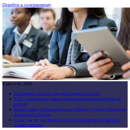
Перейти к содержимому
8 августа, 2026
Россиянам назвали средний размер пенсии
ФАС разработала новые правила возврата билетов на
поезда
Банки обяжут раскрывать россиянам условия переводов
денежных средств
Стаж уже не так важен: от чего больше всего зависит
размер пенсии