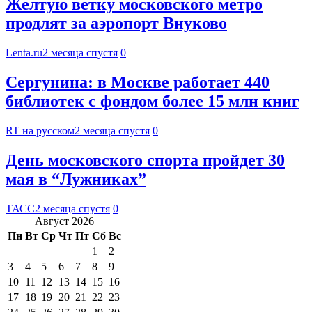
Желтую ветку московского метро
продлят за аэропорт Внуково
Lenta.ru
2 месяца спустя
0
Сергунина: в Москве работает 440
библиотек с фондом более 15 млн книг
RT на русском
2 месяца спустя
0
День московского спорта пройдет 30
мая в “Лужниках”
ТАСС
2 месяца спустя
0
Август 2026
Пн
Вт
Ср
Чт
Пт
Сб
Вс
1
2
3
4
5
6
7
8
9
10
11
12
13
14
15
16
17
18
19
20
21
22
23