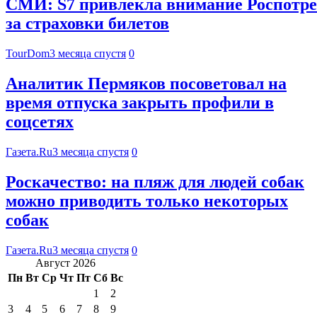
СМИ: S7 привлекла внимание Роспотре
за страховки билетов
TourDom
3 месяца спустя
0
Аналитик Пермяков посоветовал на
время отпуска закрыть профили в
соцсетях
Газета.Ru
3 месяца спустя
0
Роскачество: на пляж для людей собак
можно приводить только некоторых
собак
Газета.Ru
3 месяца спустя
0
Август 2026
Пн
Вт
Ср
Чт
Пт
Сб
Вс
1
2
3
4
5
6
7
8
9