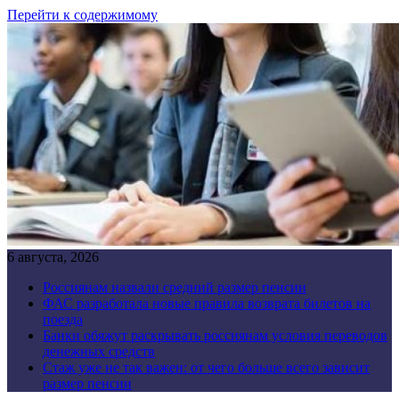
Перейти к содержимому
6 августа, 2026
Россиянам назвали средний размер пенсии
ФАС разработала новые правила возврата билетов на
поезда
Банки обяжут раскрывать россиянам условия переводов
денежных средств
Стаж уже не так важен: от чего больше всего зависит
размер пенсии