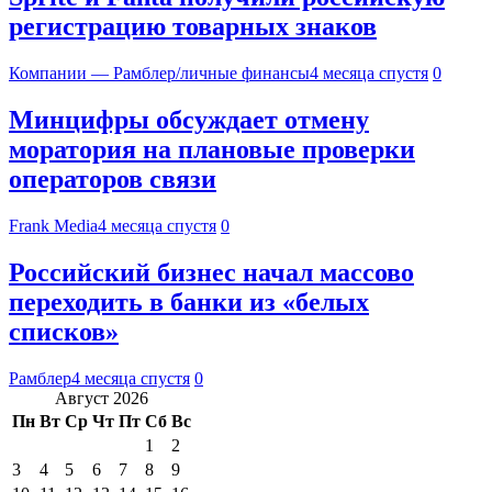
регистрацию товарных знаков
Компании — Рамблер/личные финансы
4 месяца спустя
0
Минцифры обсуждает отмену
моратория на плановые проверки
операторов связи
Frank Media
4 месяца спустя
0
Российский бизнес начал массово
переходить в банки из «белых
списков»
Рамблер
4 месяца спустя
0
Август 2026
Пн
Вт
Ср
Чт
Пт
Сб
Вс
1
2
3
4
5
6
7
8
9