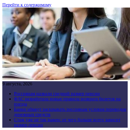
Перейти к содержимому
9 августа, 2026
Россиянам назвали средний размер пенсии
ФАС разработала новые правила возврата билетов на
поезда
Банки обяжут раскрывать россиянам условия переводов
денежных средств
Стаж уже не так важен: от чего больше всего зависит
размер пенсии