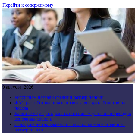
Перейти к содержимому
9 августа, 2026
Россиянам назвали средний размер пенсии
ФАС разработала новые правила возврата билетов на
поезда
Банки обяжут раскрывать россиянам условия переводов
денежных средств
Стаж уже не так важен: от чего больше всего зависит
размер пенсии