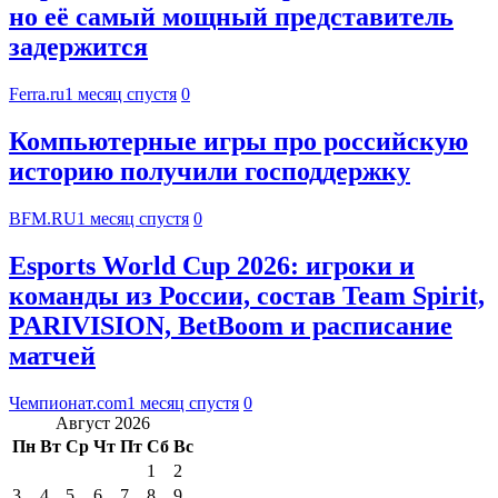
но её самый мощный представитель
задержится
Ferra.ru
1 месяц спустя
0
Компьютерные игры про российскую
историю получили господдержку
BFM.RU
1 месяц спустя
0
Esports World Cup 2026: игроки и
команды из России, состав Team Spirit,
PARIVISION, BetBoom и расписание
матчей
Чемпионат.com
1 месяц спустя
0
Август 2026
Пн
Вт
Ср
Чт
Пт
Сб
Вс
1
2
3
4
5
6
7
8
9