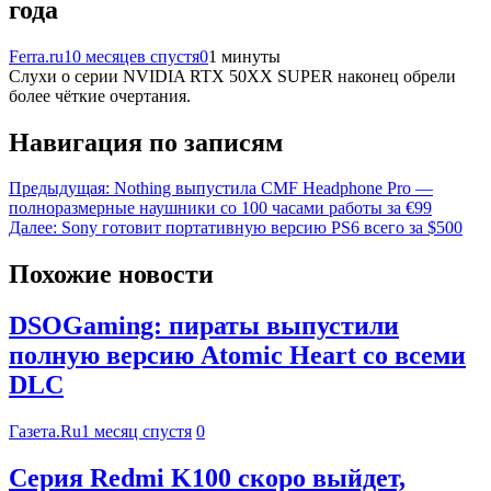
года
Ferra.ru
10 месяцев спустя
0
1 минуты
Слухи о серии NVIDIA RTX 50XX SUPER наконец обрели
более чёткие очертания.
Навигация по записям
Предыдущая:
Nothing выпустила CMF Headphone Pro —
полноразмерные наушники со 100 часами работы за €99
Далее:
Sony готовит портативную версию PS6 всего за $500
Похожие новости
DSOGaming: пираты выпустили
полную версию Atomic Heart со всеми
DLC
Газета.Ru
1 месяц спустя
0
Серия Redmi K100 скоро выйдет,