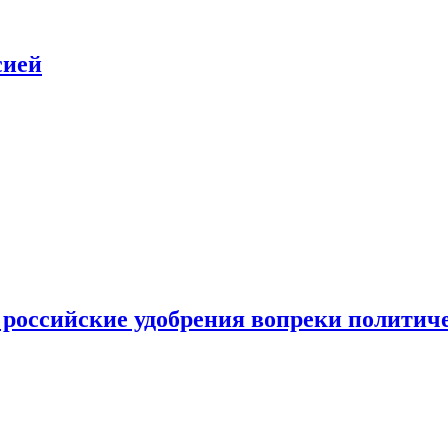
сией
 российские удобрения вопреки политич