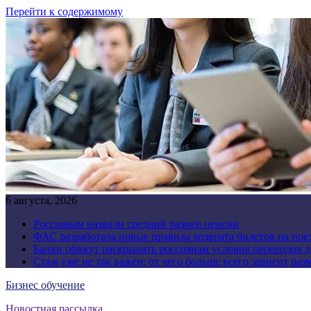
Перейти к содержимому
6 августа, 2026
Россиянам назвали средний размер пенсии
ФАС разработала новые правила возврата билетов на пое
Банки обяжут раскрывать россиянам условия переводов 
Стаж уже не так важен: от чего больше всего зависит раз
Бизнес обучение
Новостная рассылка