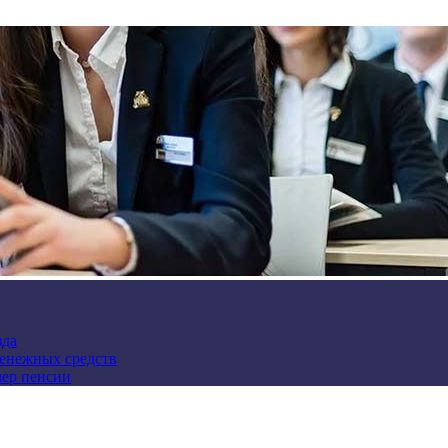
зда
денежных средств
мер пенсии