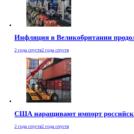
Инфляция в Великобритании продо
2 года спустя
2 года спустя
США наращивают импорт российски
2 года спустя
2 года спустя