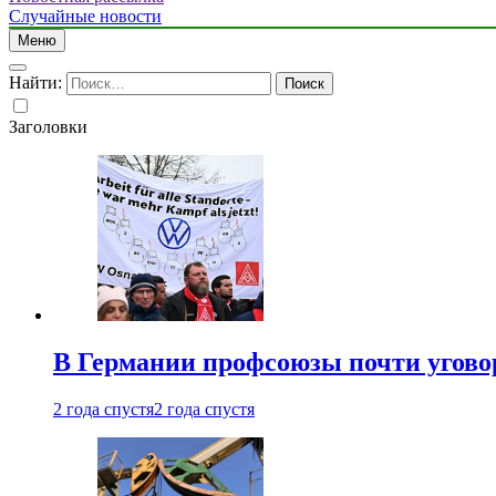
Случайные новости
Меню
Найти:
Заголовки
В Германии профсоюзы почти угово
2 года спустя
2 года спустя