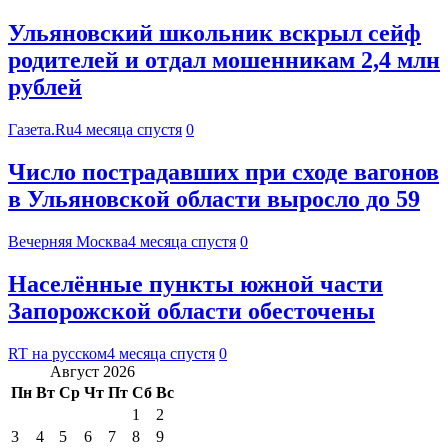
Ульяновский школьник вскрыл сейф
родителей и отдал мошенникам 2,4 млн
рублей
Газета.Ru
4 месяца спустя
0
Число пострадавших при сходе вагонов
в Ульяновской области выросло до 59
Вечерняя Москва
4 месяца спустя
0
Населённые пункты южной части
Запорожской области обесточены
RT на русском
4 месяца спустя
0
Август 2026
Пн
Вт
Ср
Чт
Пт
Сб
Вс
1
2
3
4
5
6
7
8
9