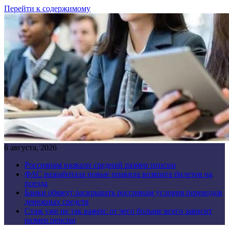
Перейти к содержимому
6 августа, 2026
Россиянам назвали средний размер пенсии
ФАС разработала новые правила возврата билетов на
поезда
Банки обяжут раскрывать россиянам условия переводов
денежных средств
Стаж уже не так важен: от чего больше всего зависит
размер пенсии