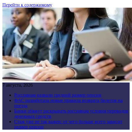
Перейти к содержимому
7 августа, 2026
Россиянам назвали средний размер пенсии
ФАС разработала новые правила возврата билетов на
поезда
Банки обяжут раскрывать россиянам условия переводов
денежных средств
Стаж уже не так важен: от чего больше всего зависит
размер пенсии