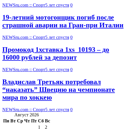
NEWSru.com :: Спорт
5 лет спустя
0
19-летний мотогонщик погиб после
страшной аварии на Гран-при Италии
NEWSru.com :: Спорт
5 лет спустя
0
Промокод 1хставка 1xs_10193 – до
16000 рублей за депозит
NEWSru.com :: Спорт
5 лет спустя
0
Владислав Третьяк потребовал
“наказать” Швецию на чемпионате
мира по хоккею
NEWSru.com :: Спорт
5 лет спустя
0
Август 2026
Пн
Вт
Ср
Чт
Пт
Сб
Вс
1
2