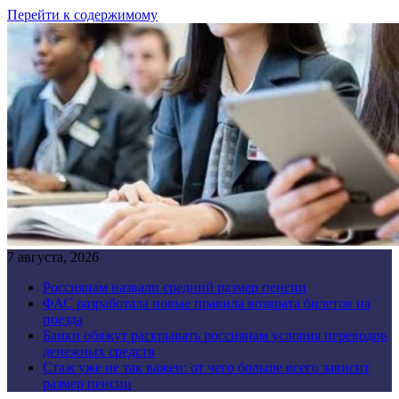
Перейти к содержимому
7 августа, 2026
Россиянам назвали средний размер пенсии
ФАС разработала новые правила возврата билетов на
поезда
Банки обяжут раскрывать россиянам условия переводов
денежных средств
Стаж уже не так важен: от чего больше всего зависит
размер пенсии