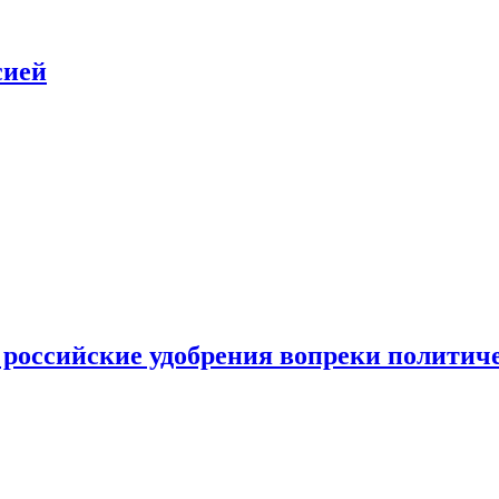
сией
 российские удобрения вопреки политич