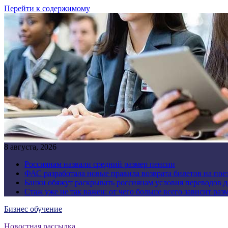
Перейти к содержимому
8 августа, 2026
Россиянам назвали средний размер пенсии
ФАС разработала новые правила возврата билетов на пое
Банки обяжут раскрывать россиянам условия переводов 
Стаж уже не так важен: от чего больше всего зависит раз
Бизнес обучение
Новостная рассылка