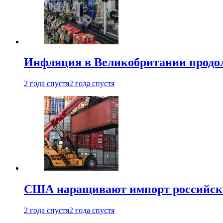
Инфляция в Великобритании продо
2 года спустя
2 года спустя
США наращивают импорт российски
2 года спустя
2 года спустя