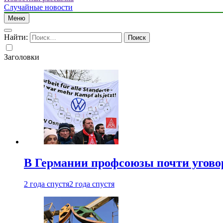
Случайные новости
Меню
Найти:
Заголовки
В Германии профсоюзы почти угово
2 года спустя
2 года спустя