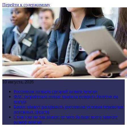
Перейти к содержимому
10 августа, 2026
Россиянам назвали средний размер пенсии
ФАС разработала новые правила возврата билетов на
поезда
Банки обяжут раскрывать россиянам условия переводов
денежных средств
Стаж уже не так важен: от чего больше всего зависит
размер пенсии