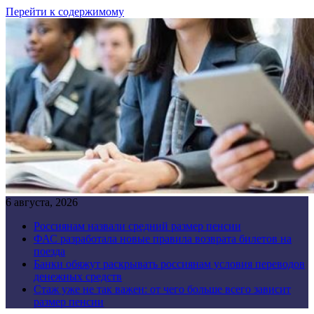
Перейти к содержимому
6 августа, 2026
Россиянам назвали средний размер пенсии
ФАС разработала новые правила возврата билетов на
поезда
Банки обяжут раскрывать россиянам условия переводов
денежных средств
Стаж уже не так важен: от чего больше всего зависит
размер пенсии