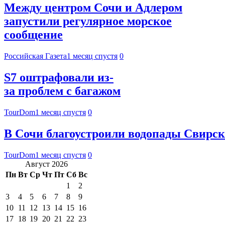
Между центром Сочи и Адлером
запустили регулярное морское
сообщение
Российская Газета
1 месяц спустя
0
S7 оштрафовали из-
за проблем с багажом
TourDom
1 месяц спустя
0
В Сочи благоустроили водопады Свирск
TourDom
1 месяц спустя
0
Август 2026
Пн
Вт
Ср
Чт
Пт
Сб
Вс
1
2
3
4
5
6
7
8
9
10
11
12
13
14
15
16
17
18
19
20
21
22
23