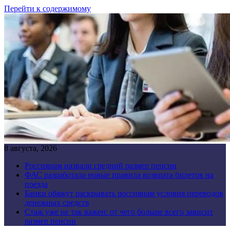
Перейти к содержимому
8 августа, 2026
Россиянам назвали средний размер пенсии
ФАС разработала новые правила возврата билетов на
поезда
Банки обяжут раскрывать россиянам условия переводов
денежных средств
Стаж уже не так важен: от чего больше всего зависит
размер пенсии