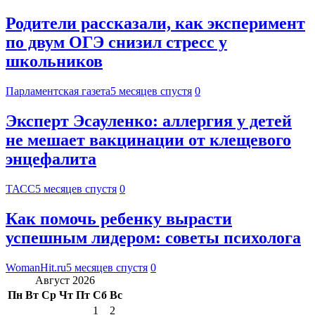
Родители рассказали, как эксперимент
по двум ОГЭ снизил стресс у
школьников
Парламентская газета
5 месяцев спустя
0
Эксперт Эсауленко: аллергия у детей
не мешает вакцинации от клещевого
энцефалита
ТАСС
5 месяцев спустя
0
Как помочь ребенку вырасти
успешным лидером: советы психолога
WomanHit.ru
5 месяцев спустя
0
Август 2026
Пн
Вт
Ср
Чт
Пт
Сб
Вс
1
2