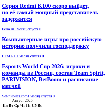
Серия Redmi K100 скоро выйдет,
но её самый мощный представитель
задержится
Ferra.ru
1 месяц спустя
0
Компьютерные игры про российскую
историю получили господдержку
BFM.RU
1 месяц спустя
0
Esports World Cup 2026: игроки и
команды из России, состав Team Spirit,
PARIVISION, BetBoom и расписание
матчей
Чемпионат.com
1 месяц спустя
0
Август 2026
Пн
Вт
Ср
Чт
Пт
Сб
Вс