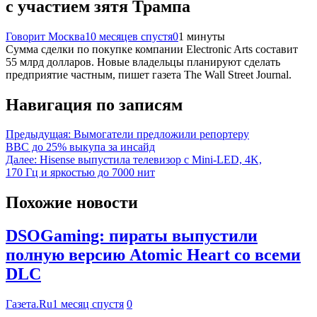
с участием зятя Трампа
Говорит Москва
10 месяцев спустя
0
1 минуты
Сумма сделки по покупке компании Electronic Arts составит
55 млрд долларов. Новые владельцы планируют сделать
предприятие частным, пишет газета The Wall Street Journal.
Навигация по записям
Предыдущая:
Вымогатели предложили репортеру
BBC до 25% выкупа за инсайд
Далее:
Hisense выпустила телевизор с Mini-LED, 4K,
170 Гц и яркостью до 7000 нит
Похожие новости
DSOGaming: пираты выпустили
полную версию Atomic Heart со всеми
DLC
Газета.Ru
1 месяц спустя
0