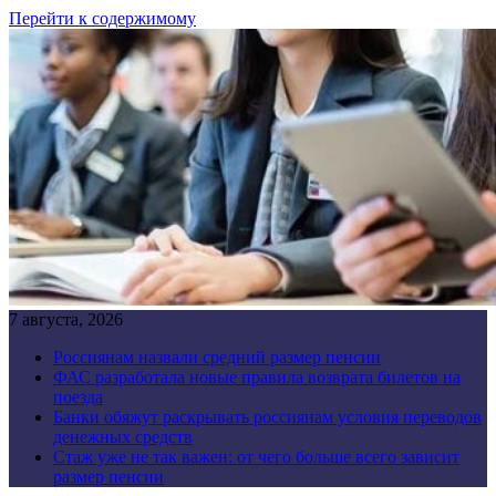
Перейти к содержимому
7 августа, 2026
Россиянам назвали средний размер пенсии
ФАС разработала новые правила возврата билетов на
поезда
Банки обяжут раскрывать россиянам условия переводов
денежных средств
Стаж уже не так важен: от чего больше всего зависит
размер пенсии