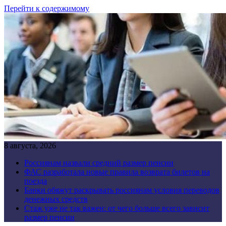
Перейти к содержимому
8 августа, 2026
Россиянам назвали средний размер пенсии
ФАС разработала новые правила возврата билетов на
поезда
Банки обяжут раскрывать россиянам условия переводов
денежных средств
Стаж уже не так важен: от чего больше всего зависит
размер пенсии