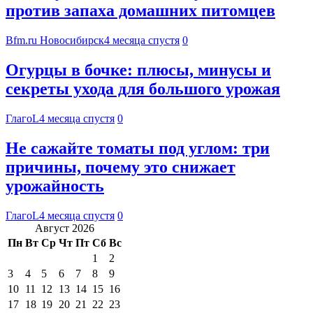
против запаха домашних питомцев
Bfm.ru Новосибирск
4 месяца спустя
0
Огурцы в бочке: плюсы, минусы и
секреты ухода для большого урожая
ГлагоL
4 месяца спустя
0
Не сажайте томаты под углом: три
причины, почему это снижает
урожайность
ГлагоL
4 месяца спустя
0
Август 2026
Пн
Вт
Ср
Чт
Пт
Сб
Вс
1
2
3
4
5
6
7
8
9
10
11
12
13
14
15
16
17
18
19
20
21
22
23