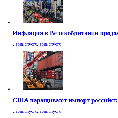
Инфляция в Великобритании продо
2 года спустя
2 года спустя
США наращивают импорт российски
2 года спустя
2 года спустя