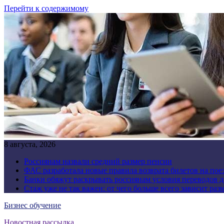
Перейти к содержимому
8 августа, 2026
Россиянам назвали средний размер пенсии
ФАС разработала новые правила возврата билетов на пое
Банки обяжут раскрывать россиянам условия переводов 
Стаж уже не так важен: от чего больше всего зависит раз
Бизнес обучение
Новостная рассылка