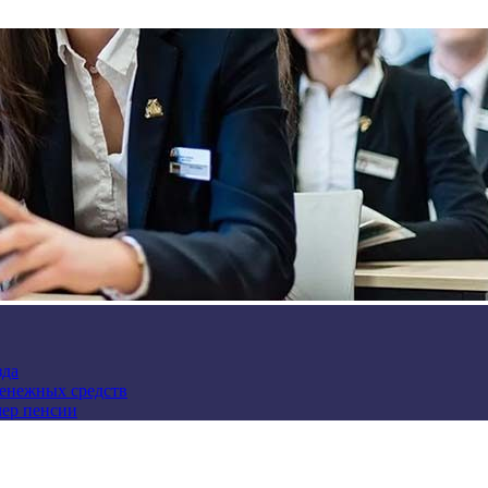
зда
денежных средств
мер пенсии