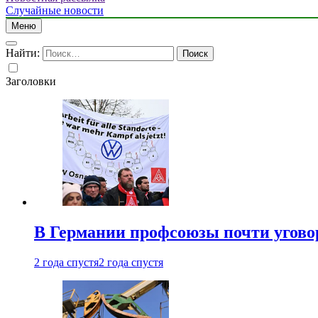
Случайные новости
Меню
Найти:
Заголовки
В Германии профсоюзы почти угово
2 года спустя
2 года спустя