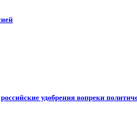
сией
 российские удобрения вопреки политич