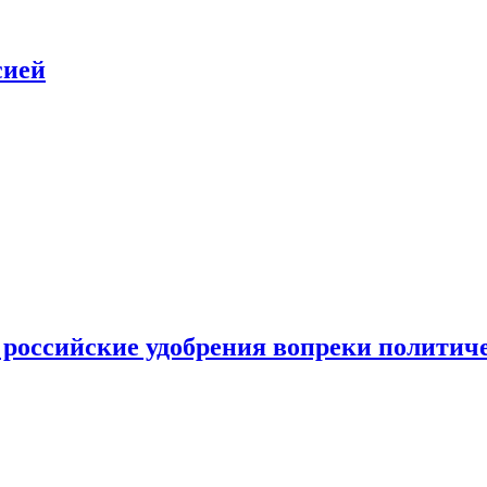
сией
 российские удобрения вопреки политич