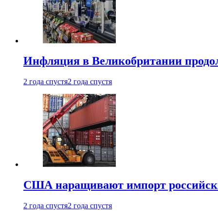
Инфляция в Великобритании продо
2 года спустя
2 года спустя
США наращивают импорт российски
2 года спустя
2 года спустя