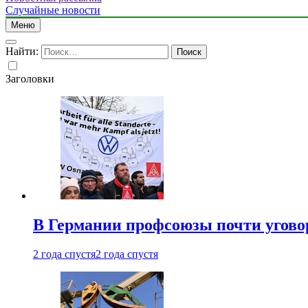
Случайные новости
Меню
Найти:
Заголовки
В Германии профсоюзы почти угово
2 года спустя
2 года спустя