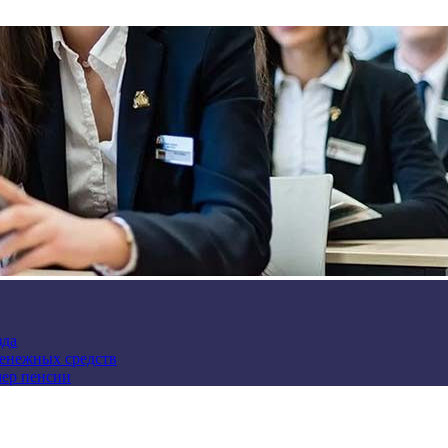
зда
денежных средств
мер пенсии