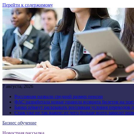
Перейти к содержимому
7 августа, 2026
Россиянам назвали средний размер пенсии
ФАС разработала новые правила возврата билетов на пое
Банки обяжут раскрывать россиянам условия переводов 
Стаж уже не так важен: от чего больше всего зависит раз
Бизнес обучение
Новостная рассылка