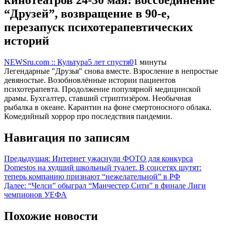
“Друзей”, возвращение в 90-е,
перезапуск психотерапевтических
историй
NEWSru.com :: Культура
5 лет спустя
0
1 минуты
Легендарные "Друзья" снова вместе. Взросление в непростые
девяностые. Возобновлённые истории пациентов
психотерапевта. Продолжение популярной медицинской
драмы. Бухгалтер, ставший стриптизёром. Необычная
рыбалка в океане. Карантин на фоне смертоносного облака.
Комедийный хоррор про последствия пандемии.
Навигация по записям
Предыдущая:
Интернет ужаснули ФОТО для конкурса
Domestos на худший школьный туалет. В соцсетях шутят:
теперь компанию признают “нежелательной” в РФ
Далее:
“Челси” обыграл “Манчестер Сити” в финале Лиги
чемпионов УЕФА
Похожие новости