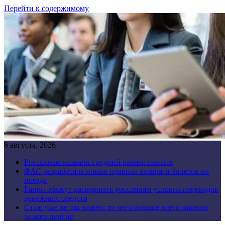
Перейти к содержимому
6 августа, 2026
Россиянам назвали средний размер пенсии
ФАС разработала новые правила возврата билетов на
поезда
Банки обяжут раскрывать россиянам условия переводов
денежных средств
Стаж уже не так важен: от чего больше всего зависит
размер пенсии