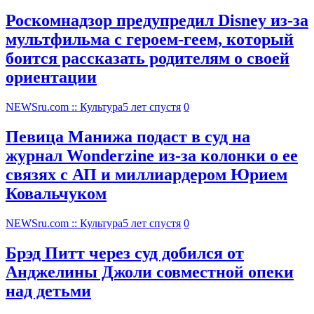
Роскомнадзор предупредил Disney из-за
мультфильма c героем-геем, который
боится рассказать родителям о своей
ориентации
NEWSru.com :: Культура
5 лет спустя
0
Певица Манижа подаст в суд на
журнал Wonderzine из-за колонки о ее
связях с АП и миллиардером Юрием
Ковальчуком
NEWSru.com :: Культура
5 лет спустя
0
Брэд Питт через суд добился от
Анджелины Джоли совместной опеки
над детьми