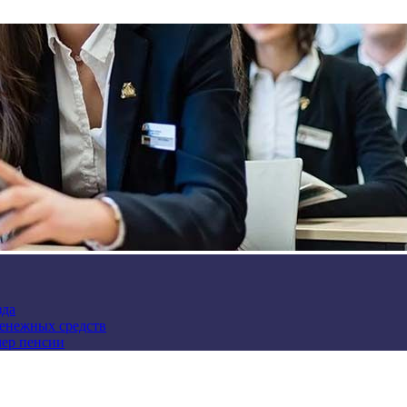
зда
денежных средств
мер пенсии