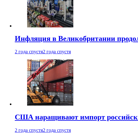
Инфляция в Великобритании продо
2 года спустя
2 года спустя
США наращивают импорт российски
2 года спустя
2 года спустя