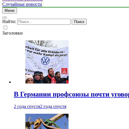
Случайные новости
Меню
Найти:
Заголовки
В Германии профсоюзы почти угово
2 года спустя
2 года спустя