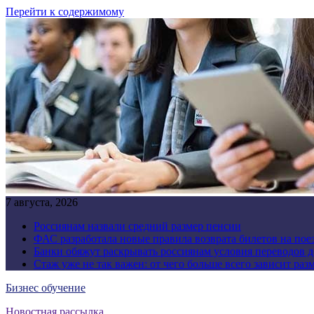
Перейти к содержимому
7 августа, 2026
Россиянам назвали средний размер пенсии
ФАС разработала новые правила возврата билетов на пое
Банки обяжут раскрывать россиянам условия переводов 
Стаж уже не так важен: от чего больше всего зависит раз
Бизнес обучение
Новостная рассылка