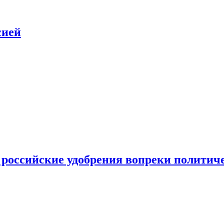
сией
 российские удобрения вопреки политич