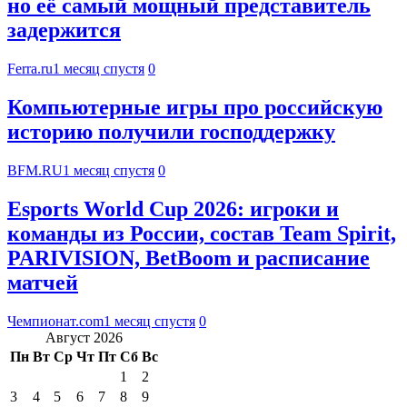
но её самый мощный представитель
задержится
Ferra.ru
1 месяц спустя
0
Компьютерные игры про российскую
историю получили господдержку
BFM.RU
1 месяц спустя
0
Esports World Cup 2026: игроки и
команды из России, состав Team Spirit,
PARIVISION, BetBoom и расписание
матчей
Чемпионат.com
1 месяц спустя
0
Август 2026
Пн
Вт
Ср
Чт
Пт
Сб
Вс
1
2
3
4
5
6
7
8
9