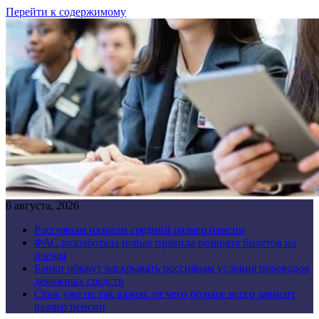
Перейти к содержимому
6 августа, 2026
Россиянам назвали средний размер пенсии
ФАС разработала новые правила возврата билетов на
поезда
Банки обяжут раскрывать россиянам условия переводов
денежных средств
Стаж уже не так важен: от чего больше всего зависит
размер пенсии