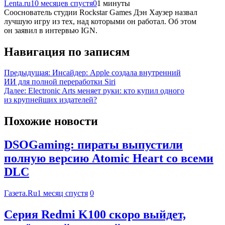
Lenta.ru
10 месяцев спустя
0
1 минуты
Сооснователь студии Rockstar Games Дэн Хаузер назвал
лучшую игру из тех, над которыми он работал. Об этом
он заявил в интервью IGN.
Навигация по записям
Предыдущая:
Инсайдер: Apple создала внутренний
ИИ для полной переработки Siri
Далее:
Electronic Arts меняет руки: кто купил одного
из крупнейших издателей?
Похожие новости
DSOGaming: пираты выпустили
полную версию Atomic Heart со всеми
DLC
Газета.Ru
1 месяц спустя
0
Серия Redmi K100 скоро выйдет,