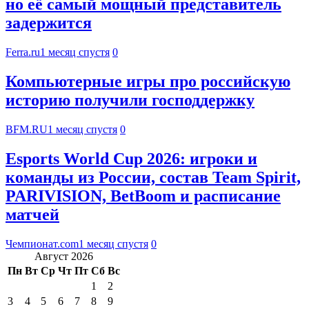
но её самый мощный представитель
задержится
Ferra.ru
1 месяц спустя
0
Компьютерные игры про российскую
историю получили господдержку
BFM.RU
1 месяц спустя
0
Esports World Cup 2026: игроки и
команды из России, состав Team Spirit,
PARIVISION, BetBoom и расписание
матчей
Чемпионат.com
1 месяц спустя
0
Август 2026
Пн
Вт
Ср
Чт
Пт
Сб
Вс
1
2
3
4
5
6
7
8
9