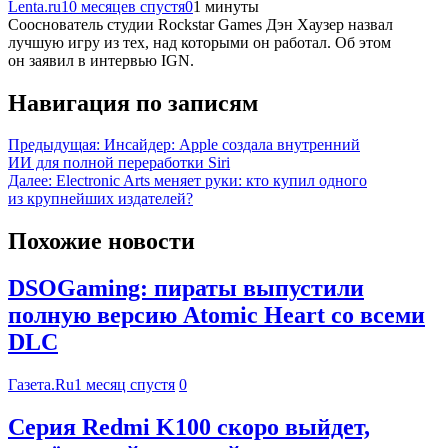
Lenta.ru
10 месяцев спустя
0
1 минуты
Сооснователь студии Rockstar Games Дэн Хаузер назвал
лучшую игру из тех, над которыми он работал. Об этом
он заявил в интервью IGN.
Навигация по записям
Предыдущая:
Инсайдер: Apple создала внутренний
ИИ для полной переработки Siri
Далее:
Electronic Arts меняет руки: кто купил одного
из крупнейших издателей?
Похожие новости
DSOGaming: пираты выпустили
полную версию Atomic Heart со всеми
DLC
Газета.Ru
1 месяц спустя
0
Серия Redmi K100 скоро выйдет,