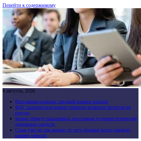
Перейти к содержимому
6 августа, 2026
Россиянам назвали средний размер пенсии
ФАС разработала новые правила возврата билетов на
поезда
Банки обяжут раскрывать россиянам условия переводов
денежных средств
Стаж уже не так важен: от чего больше всего зависит
размер пенсии