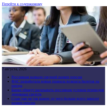
Перейти к содержимому
7 августа, 2026
Россиянам назвали средний размер пенсии
ФАС разработала новые правила возврата билетов на
поезда
Банки обяжут раскрывать россиянам условия переводов
денежных средств
Стаж уже не так важен: от чего больше всего зависит
размер пенсии