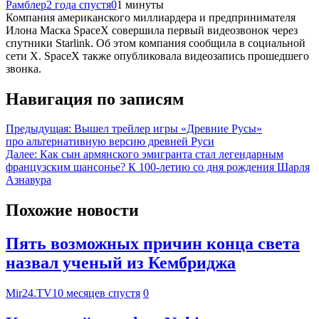
Рамблер
2 года спустя
0
1 минуты
Компания американского миллиардера и предпринимателя
Илона Маска SpaceX совершила первый видеозвонок через
спутники Starlink. Об этом компания сообщила в социальной
сети X. SpaceX также опубликовала видеозапись прошедшего
звонка.
Навигация по записям
Предыдущая:
Вышел трейлер игры «Древние Русы»
про альтернативную версию древней Руси
Далее:
Как сын армянского эмигранта стал легендарным
французским шансонье? К 100-летию со дня рождения Шарля
Азнавура
Похожие новости
Пять возможных причин конца света
назвал ученый из Кембриджа
Mir24.TV
10 месяцев спустя
0