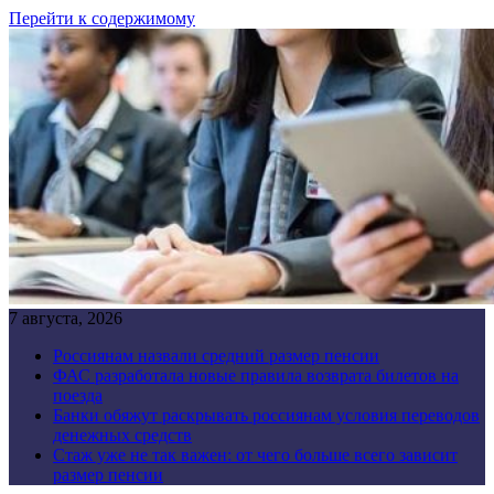
Перейти к содержимому
7 августа, 2026
Россиянам назвали средний размер пенсии
ФАС разработала новые правила возврата билетов на
поезда
Банки обяжут раскрывать россиянам условия переводов
денежных средств
Стаж уже не так важен: от чего больше всего зависит
размер пенсии