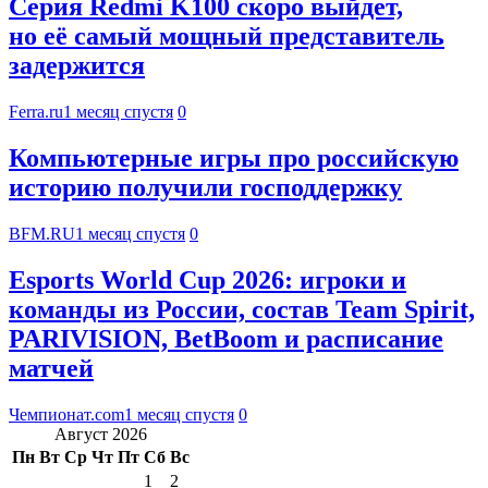
Серия Redmi K100 скоро выйдет,
но её самый мощный представитель
задержится
Ferra.ru
1 месяц спустя
0
Компьютерные игры про российскую
историю получили господдержку
BFM.RU
1 месяц спустя
0
Esports World Cup 2026: игроки и
команды из России, состав Team Spirit,
PARIVISION, BetBoom и расписание
матчей
Чемпионат.com
1 месяц спустя
0
Август 2026
Пн
Вт
Ср
Чт
Пт
Сб
Вс
1
2