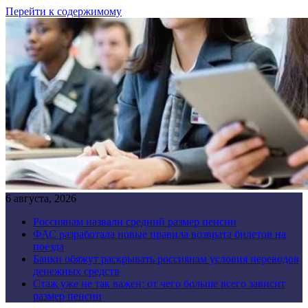
Перейти к содержимому
6 августа, 2026
Россиянам назвали средний размер пенсии
ФАС разработала новые правила возврата билетов на
поезда
Банки обяжут раскрывать россиянам условия переводов
денежных средств
Стаж уже не так важен: от чего больше всего зависит
размер пенсии