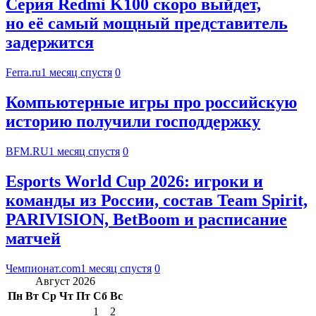
Серия Redmi K100 скоро выйдет,
но её самый мощный представитель
задержится
Ferra.ru
1 месяц спустя
0
Компьютерные игры про российскую
историю получили господдержку
BFM.RU
1 месяц спустя
0
Esports World Cup 2026: игроки и
команды из России, состав Team Spirit,
PARIVISION, BetBoom и расписание
матчей
Чемпионат.com
1 месяц спустя
0
Август 2026
Пн
Вт
Ср
Чт
Пт
Сб
Вс
1
2