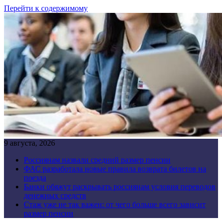
Перейти к содержимому
9 августа, 2026
Россиянам назвали средний размер пенсии
ФАС разработала новые правила возврата билетов на
поезда
Банки обяжут раскрывать россиянам условия переводов
денежных средств
Стаж уже не так важен: от чего больше всего зависит
размер пенсии