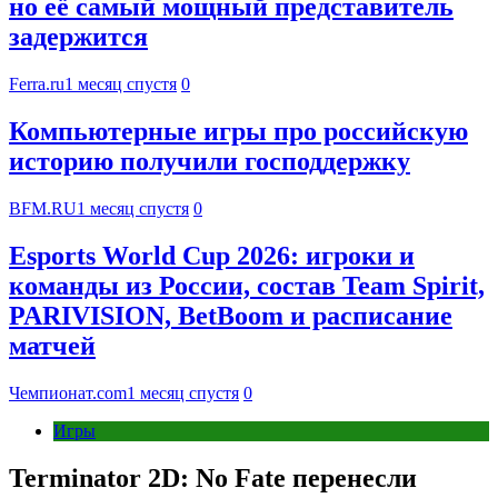
но её самый мощный представитель
задержится
Ferra.ru
1 месяц спустя
0
Компьютерные игры про российскую
историю получили господдержку
BFM.RU
1 месяц спустя
0
Esports World Cup 2026: игроки и
команды из России, состав Team Spirit,
PARIVISION, BetBoom и расписание
матчей
Чемпионат.com
1 месяц спустя
0
Игры
Terminator 2D: No Fate перенесли