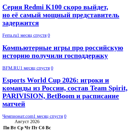
Серия Redmi K100 скоро выйдет,
но её самый мощный представитель
задержится
Ferra.ru
1 месяц спустя
0
Компьютерные игры про российскую
историю получили господдержку
BFM.RU
1 месяц спустя
0
Esports World Cup 2026: игроки и
команды из России, состав Team Spirit,
PARIVISION, BetBoom и расписание
матчей
Чемпионат.com
1 месяц спустя
0
Август 2026
Пн
Вт
Ср
Чт
Пт
Сб
Вс