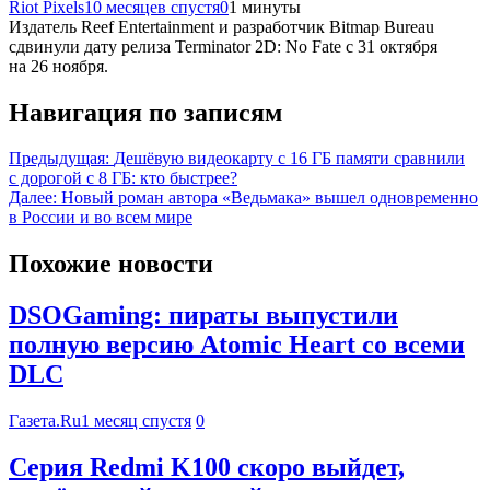
Riot Pixels
10 месяцев спустя
0
1 минуты
Издатель Reef Entertainment и разработчик Bitmap Bureau
сдвинули дату релиза Terminator 2D: No Fate с 31 октября
на 26 ноября.
Навигация по записям
Предыдущая:
Дешёвую видеокарту с 16 ГБ памяти сравнили
с дорогой с 8 ГБ: кто быстрее?
Далее:
Новый роман автора «Ведьмака» вышел одновременно
в России и во всем мире
Похожие новости
DSOGaming: пираты выпустили
полную версию Atomic Heart со всеми
DLC
Газета.Ru
1 месяц спустя
0
Серия Redmi K100 скоро выйдет,