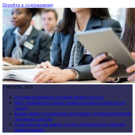
Перейти к содержимому
7 августа, 2026
Россиянам назвали средний размер пенсии
ФАС разработала новые правила возврата билетов на
поезда
Банки обяжут раскрывать россиянам условия переводов
денежных средств
Стаж уже не так важен: от чего больше всего зависит
размер пенсии