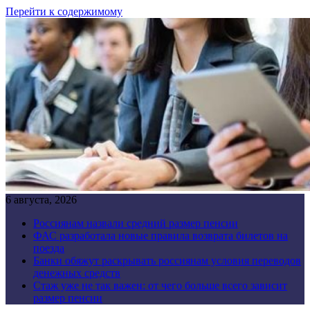
Перейти к содержимому
6 августа, 2026
Россиянам назвали средний размер пенсии
ФАС разработала новые правила возврата билетов на
поезда
Банки обяжут раскрывать россиянам условия переводов
денежных средств
Стаж уже не так важен: от чего больше всего зависит
размер пенсии