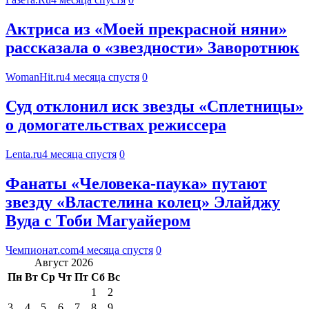
Актриса из «Моей прекрасной няни»
рассказала о «звездности» Заворотнюк
WomanHit.ru
4 месяца спустя
0
Суд отклонил иск звезды «Сплетницы»
о домогательствах режиссера
Lenta.ru
4 месяца спустя
0
Фанаты «Человека-паука» путают
звезду «Властелина колец» Элайджу
Вуда с Тоби Магуайером
Чемпионат.com
4 месяца спустя
0
Август 2026
Пн
Вт
Ср
Чт
Пт
Сб
Вс
1
2
3
4
5
6
7
8
9