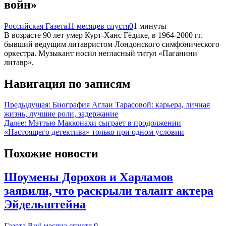
войн»
Российская Газета
11 месяцев спустя
0
1 минуты
В возрасте 90 лет умер Курт-Ханс Гёдике, в 1964-2000 гг.
бывший ведущим литавристом Лондонского симфонического
оркестра. Музыкант носил негласный титул «Паганини
литавр».
Навигация по записям
Предыдущая:
Биография Аглаи Тарасовой: карьера, личная
жизнь, лучшие роли, задержание
Далее:
Мэттью Макконахи сыграет в продолжении
«Настоящего детектива» только при одном условии
Похожие новости
Шоумены Дорохов и Харламов
заявили, что раскрыли талант актера
Эйдельштейна
Газета.Ru
4 месяца спустя
0