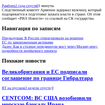
Рамблер
2 года спустя
0
1 минуты
Следственный комитет Армении задержал мужчину, который
подозревается в подготовке захвата власти в стране. Об этом
сообщает «РИА Новости» со ссылкой на СК государства.
Навигация по записям
Предыдущая:
В России отреагировали на решение
ЕС по замороженным активами
Далее:
Как в столице передвинули мост через Москву-реку:
подробности необычного проекта
Похожие новости
Великобритания и ЕС подписали
соглашение по границе Гибралтара
RT на русском
3 недели спустя
0
CENTCOM: ВС США возобновили
морскую блокаду Ирана