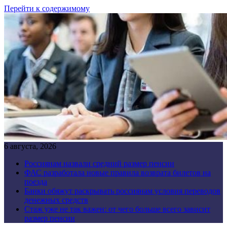
Перейти к содержимому
6 августа, 2026
Россиянам назвали средний размер пенсии
ФАС разработала новые правила возврата билетов на
поезда
Банки обяжут раскрывать россиянам условия переводов
денежных средств
Стаж уже не так важен: от чего больше всего зависит
размер пенсии